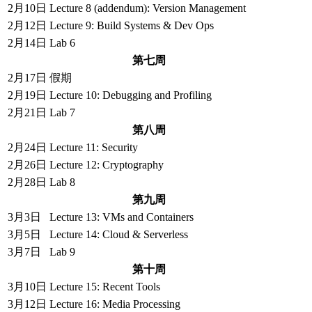
2月10日
Lecture 8 (addendum): Version Management
2月12日
Lecture 9: Build Systems & Dev Ops
2月14日
Lab 6
第七周
2月17日
假期
2月19日
Lecture 10: Debugging and Profiling
2月21日
Lab 7
第八周
2月24日
Lecture 11: Security
2月26日
Lecture 12: Cryptography
2月28日
Lab 8
第九周
3月3日
Lecture 13: VMs and Containers
3月5日
Lecture 14: Cloud & Serverless
3月7日
Lab 9
第十周
3月10日
Lecture 15: Recent Tools
3月12日
Lecture 16: Media Processing